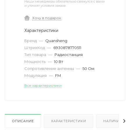
Наши менеджеры обязательно свяжутся с вами
и уточнят условия заказа
Хочу в подарок
Характеристики
Бренд
—
Quansheng
ШтрихКод
—
6930878770511
Тип товара
—
Радиостанция
Мощность
—
10 Вт
Сопротивление антенны
—
50 Ом
Модуляция
—
FM
Все характеристики
ОПИСАНИЕ
ХАРАКТЕРИСТИКИ
НАЛИЧИЕ