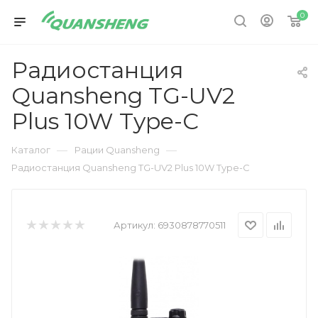
0
Радиостанция
Quansheng TG-UV2
Plus 10W Type-C
—
—
Каталог
Рации Quansheng
Радиостанция Quansheng TG-UV2 Plus 10W Type-C
Артикул:
6930878770511