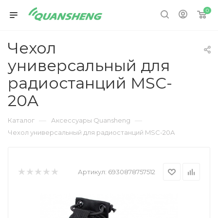
0
Чехол
универсальный для
радиостанций MSC-
20A
—
—
Каталог
Аксессуары Quansheng
Чехол универсальный для радиостанций MSC-20A
Артикул:
6930878757512