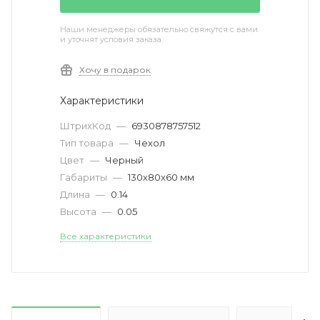
Наши менеджеры обязательно свяжутся с вами
и уточнят условия заказа
Хочу в подарок
Характеристики
ШтрихКод
—
6930878757512
Тип товара
—
Чехол
Цвет
—
Черный
Габариты
—
130x80x60 мм
Длина
—
0.14
Высота
—
0.05
Все характеристики