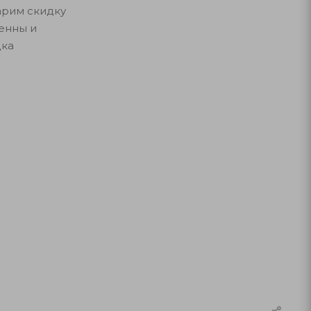
арим скидку
тенны и
дка