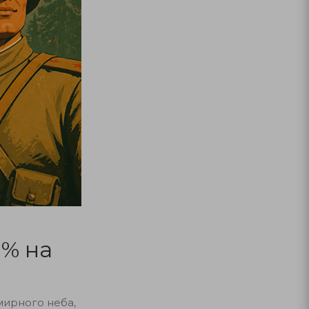
9% на
мирного неба,