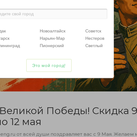
дак
Новоалтайск
Советск
тарск
Нарьян-Мар
Нестеров
лининград
Пионерский
Светлый
Великой Победы! Скидка 
по 12 мая
ng.ru от всей души поздравляет вас с 9 Мая. Желаем 