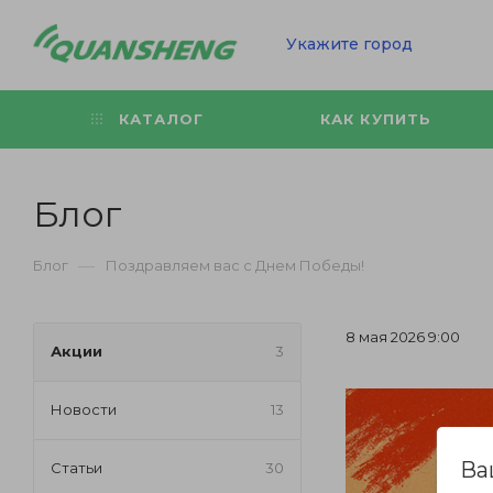
Укажите город
КАТАЛОГ
КАК КУПИТЬ
Блог
—
Блог
Поздравляем вас с Днем Победы!
8 мая 2026 9:00
Акции
3
Новости
13
Ва
Статьи
30