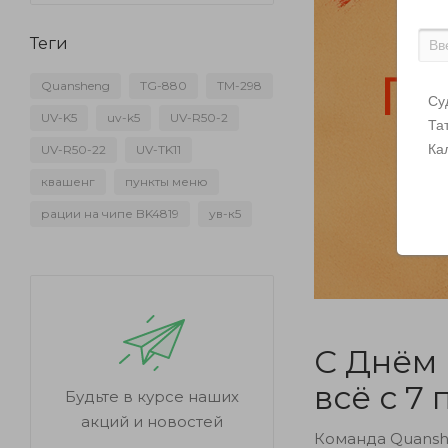
Теги
Quansheng
TG-880
TM-298
Су
UV-K5
uv-k5
UV-R50-2
Та
Ка
UV-R50-22
UV-TK11
квашенг
пункты меню
рации на чипе BK4819
ув-к5
С Днём 
всё с 7 
Будьте в курсе наших
акций и новостей
Команда Quanshe